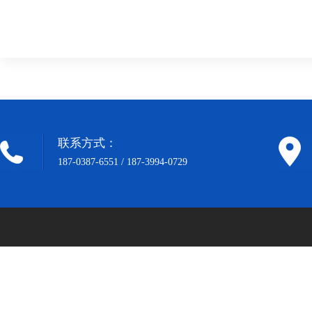
重灌装生产线-
灌装旋盖机-灌
生产线-酱料灌
包装
大型酱料灌装
装旋盖一体机
装机流水线
肉
联系方式：
187-0387-6551 / 187-3994-0729