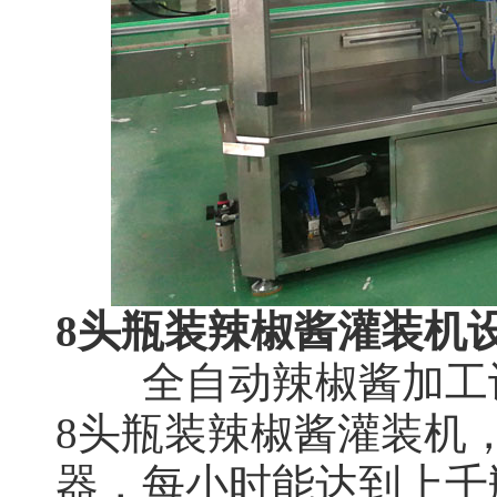
8头瓶装辣椒酱灌装机
全自动辣椒酱加工设
8头瓶装辣椒酱灌装机
器，每小时能达到上千