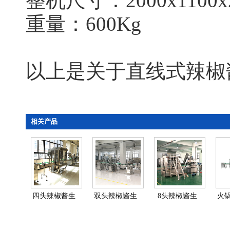
整机尺寸：2000x1100x
重量：600Kg
以上是关于直线式辣椒
相关产品
四头辣椒酱生
双头辣椒酱生
8头辣椒酱生
火
产线-瓶装定量
产线-自动化辣
产线-全自动辣
线-
酱料加…
椒酱设…
椒酱生产…