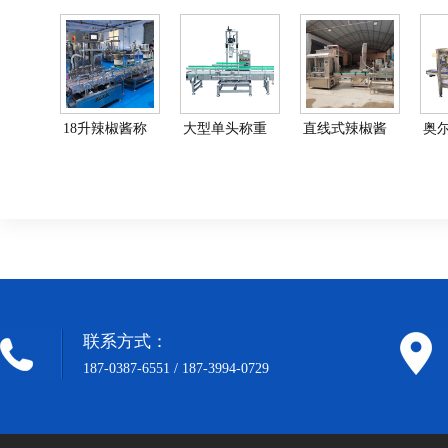
18升辣椒酱称
大型单头称重
直线式辣椒酱
奥
重灌装生产线-
灌装旋盖机-灌
生产线-酱料灌
包装
大型酱料灌装
装旋盖一体机
装机流水线
肉
联系方式：
187-0387-6551 / 187-3994-0729