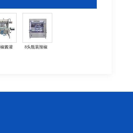
辣椒酱灌
8头瓶装辣椒
全自动辣
酱灌装机-全自
灌装设备
动辣椒酱加工
设