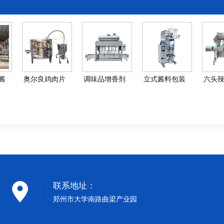
酱
奥尔良鸡肉片
调味品增香剂
立式酱料包装
六头
料灌
包装机-腌制鸡
灌装机-25kg香
机-辣椒油包装
装机-
线
肉包装机械
精称重灌装机
设备
椒酱
联系地址：
郑州市大学南路曲梁产业园