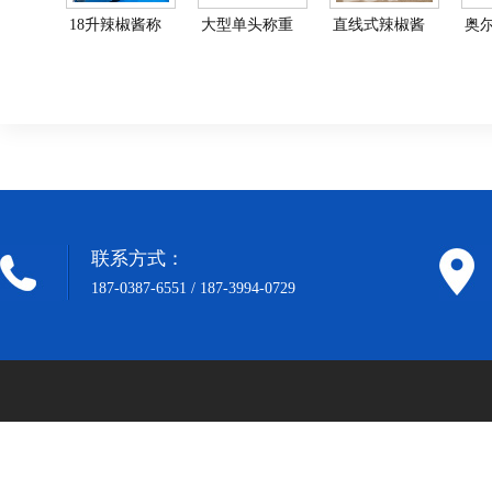
18升辣椒酱称
大型单头称重
直线式辣椒酱
奥
重灌装生产线-
灌装旋盖机-灌
生产线-酱料灌
包装
大型酱料灌装
装旋盖一体机
装机流水线
肉
联系方式：
187-0387-6551 / 187-3994-0729